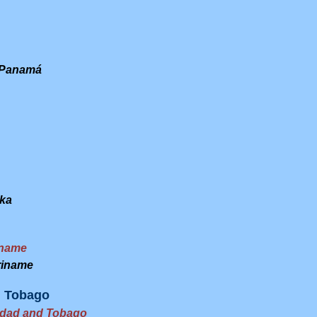
 Panamá
ka
iname
riname
d Tobago
idad and Tobago