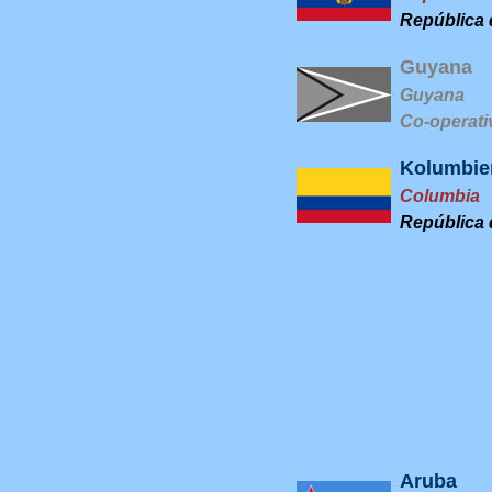
República 
Guyana
Guyana
Co-operati
Kolumbie
Columbia
República 
Aruba