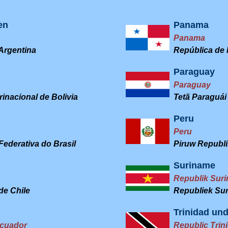
en
Panama
Panama
Argentina
República de
Paraguay
Paraguay
inacional de Bolivia
Tetã Paraguái
Peru
Peru
ederativa do Brasil
Piruw Republi
Suriname
Republik Sur
de Chile
Republiek Su
Trinidad un
cuador
Republic Trin