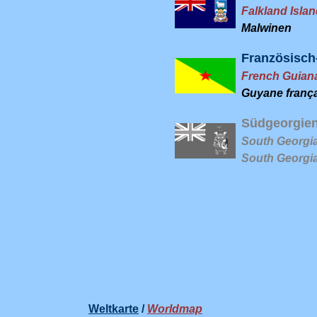
Falkland Isla
Malwinen
Französisc
French Guian
Guyane frança
Südgeorgien
South Georgia
South Georgia
Weltkarte
/
Worldmap