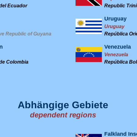
del Ecuador
Republic Trin
Uruguay
Uruguay
ve Republic of Guyana
República Orie
n
Venezuela
Venezuela
de Colombia
República Bol
Abhängige Gebiete
dependent regions
Falkland Ins