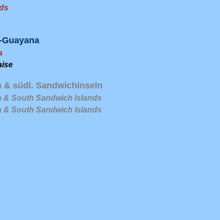
nds
h-Guayana
a
ise
 & südl. Sandwichinseln
 & South Sandwich Islands
 & South Sandwich Islands