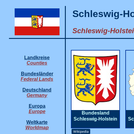
Schleswig-Ho
Schleswig-Holstei
Landkreise
Counties
Bundesländer
Federal Lands
Deutschland
Germany
Europa
Europe
Bundesland
Schleswig-Holstein
Sc
Weltkarte
Worldmap