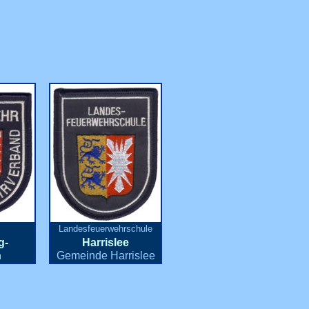
Landesfeuerwehrschule
g-
Harrislee
n
Gemeinde Harrislee