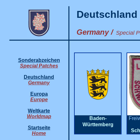
Deutschland
Germany /
Special P
Sonderabzeichen
S
pecial Patches
Deutschland
Germany
Europa
Europe
Weltkarte
Worldmap
Baden-
Frei
Württemberg
Startseite
Sch
Home