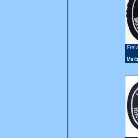
Frei
Marb