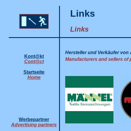
Links
Links
Hersteller und Verkäufer von
Kont@kt
Manufacturers and sellers of 
Cont@ct
Startseite
Home
Werbepartner
Advertising partners