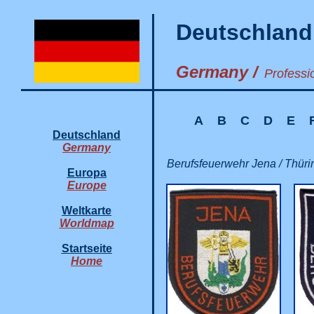
Deutschland
Germany /
Professi
A
B
C
D
E
Deutschland
Germany
Berufsfeuerwehr Jena / Thüri
Europa
Europe
Weltkarte
Worldmap
Startseite
Home