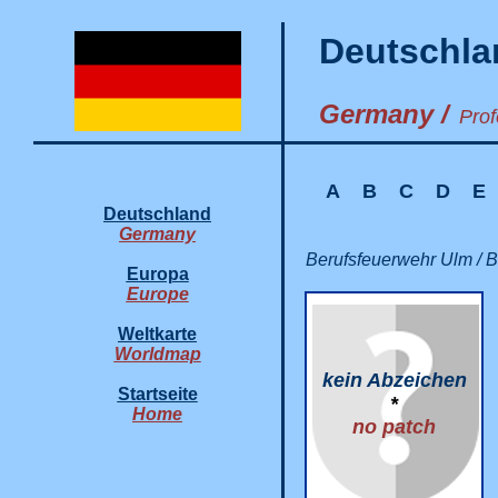
Deutschla
Germany /
Prof
A
B
C
D
E
Deutschland
Germany
Berufsfeuerwehr Ulm / 
Europa
Europe
Weltkarte
Worldmap
kein Abzeichen
Startseite
*
Home
no patch