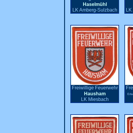
Haselmühl
LK Amberg-Sulzbach
LK 
Freiwillige Feuerwehr
Fre
Hausham
Erl
LK Miesbach