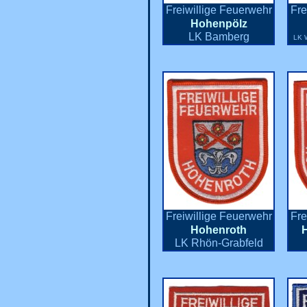
Freiwillige Feuerwehr
Fre
Hohenpölz
LK Bamberg
LK 
Freiwillige Feuerwehr
Fre
Hohenroth
LK Rhön-Grabfeld