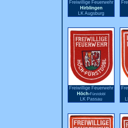
Freiwillige Feuerwehr
Fre
Hirblingen
LK Augsburg
Freiwillige Feuerwehr
Fre
Höch-
Fürstdobl
LK Passau
L