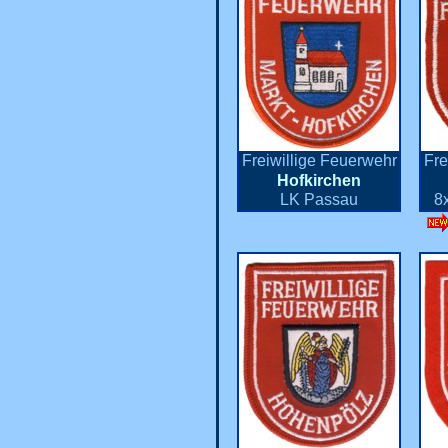
Freiwillige Feuerwehr
Fre
Hofkirchen
LK Passau
8