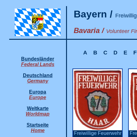
Bayern /
Freiwill
Bavaria /
Volunteer Fi
A
B
C
D
E
F
Bundesländer
Federal Lands
Deutschland
Germany
Europa
Europe
Weltkarte
Worldmap
Startseite
Home
Freiwillige Feuerwehr
Fre