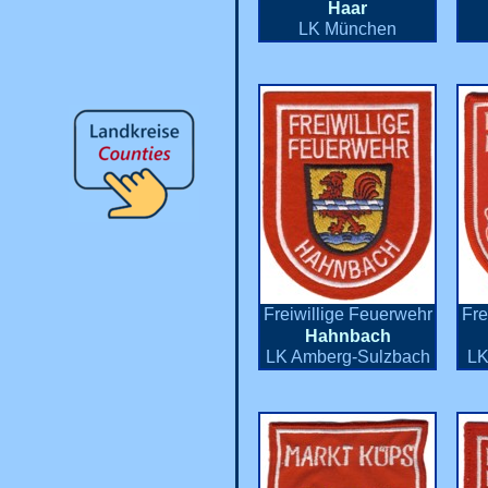
Haar
LK München
Freiwillige Feuerwehr
Fre
Hahnbach
LK Amberg-Sulzbach
LK