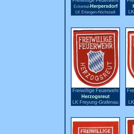
Freiwillige Feuerwehr
Fre
Herpersdorf
Eckental
-
LK
LK Erlangen-Höchstadt
Freiwillige Feuerwehr
Fre
Herzogsreut
LK Freyung-Grafenau
LK