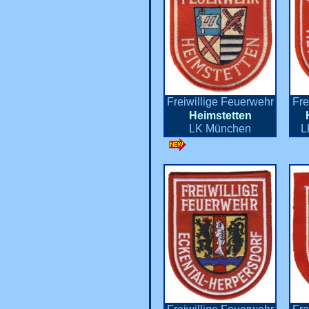
Freiwillige Feuerwehr
Fre
Heimstetten
LK München
L