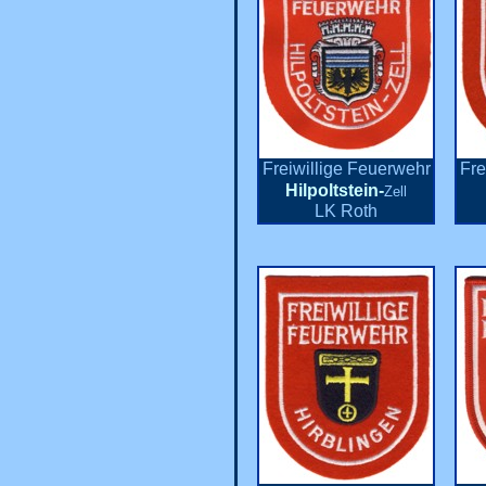
Freiwillige Feuerwehr
Fre
Hilpoltstein-
Zell
LK Roth