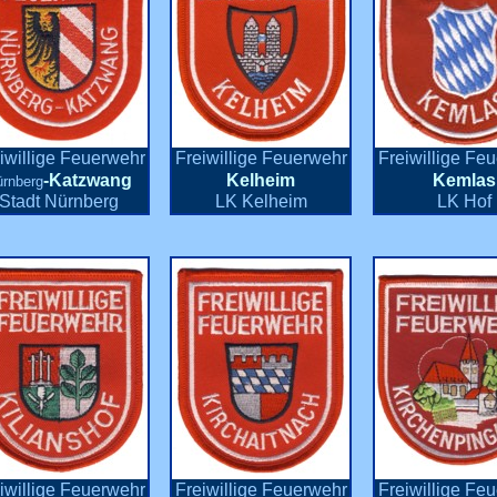
iwillige Feuerwehr
Freiwillige Feuerwehr
Freiwillige Fe
-Katzwang
Kelheim
Kemlas
rnberg
Stadt Nürnberg
LK Kelheim
LK Hof
iwillige Feuerwehr
Freiwillige Feuerwehr
Freiwillige Fe