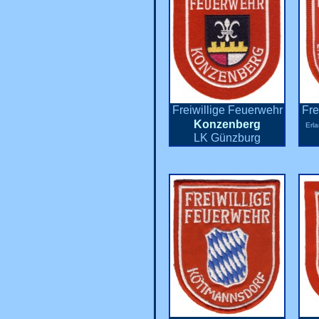
Freiwillige Feuerwehr
Fre
Konzenberg
Erl
LK Günzburg