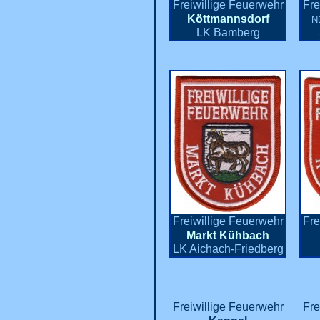
Freiwillige Feuerwehr
Fre
Köttmannsdorf
N
LK Bamberg
Freiwillige Feuerwehr
Fre
Markt Kühbach
LK Aichach-Friedberg
Freiwillige Feuerwehr
Fre