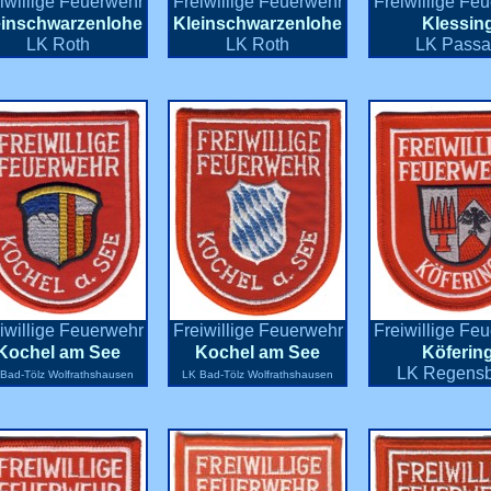
iwillige Feuerwehr
Freiwillige Feuerwehr
Freiwillige Fe
einschwarzenlohe
Kleinschwarzenlohe
Klessin
LK Roth
LK Roth
LK Pass
iwillige Feuerwehr
Freiwillige Feuerwehr
Freiwillige Fe
Kochel am See
Kochel am See
Köferin
LK Regens
Bad-Tölz Wolfrathshausen
LK Bad-Tölz Wolfrathshausen