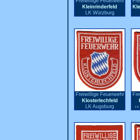
Freiwillige Feuerwehr
Fre
Kleinrinderfeld
Kl
LK Würzburg
Freiwillige Feuerwehr
Fre
Klosterlechfeld
LK Augsburg
LK 