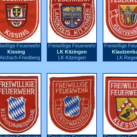
iwillige Feuerwehr
Freiwillige Feuerwehr
Freiwillige Fe
Kissing
LK Kitzingen
Klautzenb
Aichach-Friedberg
LK Kitzingen
LK Rege