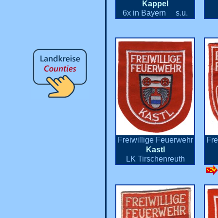
Kappel
6x in Bayern s.u.
Freiwillige Feuerwehr
Fre
Kastl
LK Tirschenreuth