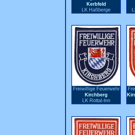
Kerbfeld
LK Haßberge
L
Freiwillige Feuerwehr
Fre
Kirchberg
Kir
LK Rottal-Inn