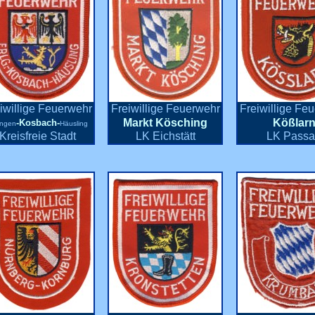
iwillige Feuerwehr
Freiwillige Feuerwehr
Freiwillige Fe
Markt Kösching
Kößlar
-Kosbach-
angen
Häusling
Kreisfreie Stadt
LK Eichstätt
LK Pass