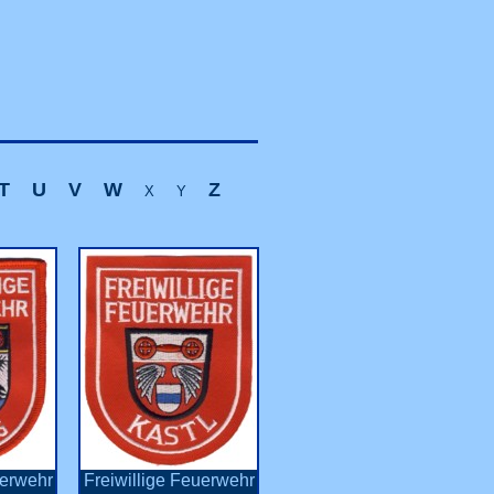
T
U
V
W
Z
X
Y
uerwehr
Freiwillige Feuerwehr