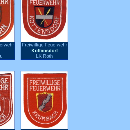
uerwehr
Freiwillige Feuerwehr
n
Kottensdorf
au
LK Roth