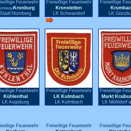
iwillige Feuerwehr
Freiwillige Feuerwehr
Freiwillige Fe
-Kronburg
Kronstetten
Krumbac
ürnberg
Stadt Nürnberg
LK Schwandorf
LK Günzbu
iwillige Feuerwehr
Freiwillige Feuerwehr
Freiwillige Fe
Kühlenthal
LK Kulmbach
Markt Kraibun
LK Augsburg
LK Kulmbach
LK Mühldorf 
iwillige Feuerwehr
Freiwillige Feuerwehr
Freiwillige Fe