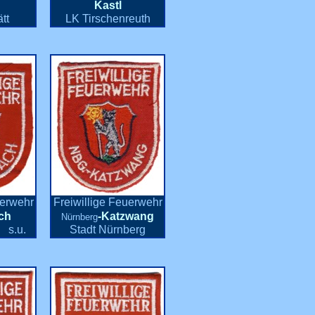
Kastl
tt
LK Tirschenreuth
uerwehr
Freiwillige Feuerwehr
ch
-Katzwang
Nürnberg
 s.u.
Stadt Nürnberg