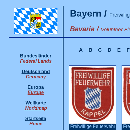
Bayern /
Freiwill
Bavaria /
Volunteer Fi
A
B
C
D
E
F
Bundesländer
Federal Lands
Deutschland
Germany
Europa
Europe
Weltkarte
Worldmap
Startseite
Home
Freiwillige Feuerwehr
Fre