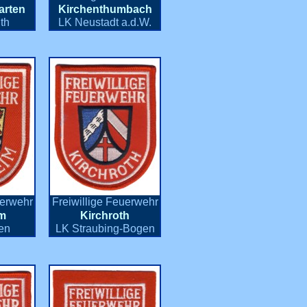
arten
Kirchenthumbach
th
LK Neustadt a.d.W.
uerwehr
Freiwillige Feuerwehr
im
Kirchroth
en
LK Straubing-Bogen