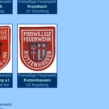
uerwehr
Freiwillige Feuerwehr
h
Krumbach
rg
LK Günzburg
uerwehr
Freiwillige Feuerwehr
g a.I.
Kutzenhausen
am Inn
LK Augsburg
uerwehr