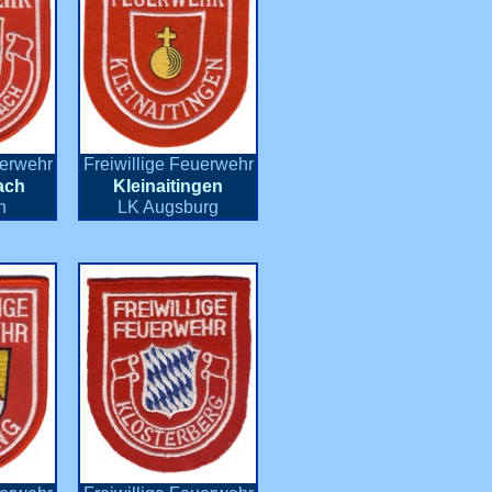
uerwehr
Freiwillige Feuerwehr
ach
Kleinaitingen
n
LK Augsburg