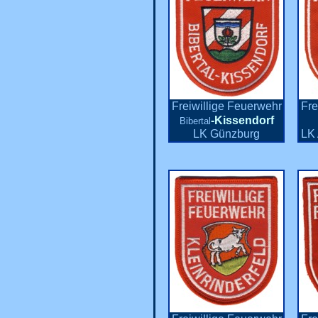
Freiwillige Feuerwehr
Fre
-Kissendorf
Bibertal
LK Günzburg
LK 