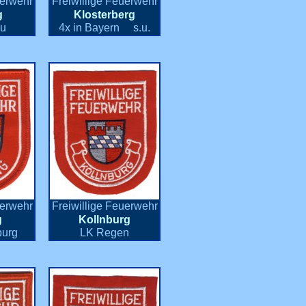
uerwehr
Freiwillige Feuerwehr
g
Klosterberg
au
4x in Bayern s.u.
uerwehr
Freiwillige Feuerwehr
g
Kollnburg
burg
LK Regen