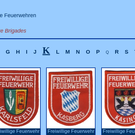
ige Feuerwehren
re Brigades
K
G
H
I
J
L
M
N
O
P
R
S
Q
iwillige Feuerwehr
Freiwillige Feuerwehr
Freiwillige Fe