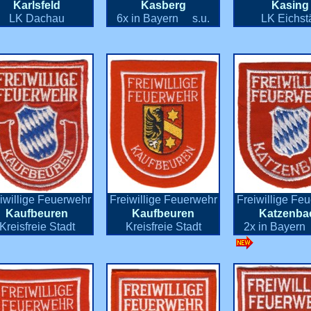
Karlsfeld
Kasberg
Kasing
LK Dachau
6x in Bayern s.u.
LK Eichstä
iwillige Feuerwehr
Freiwillige Feuerwehr
Freiwillige Fe
Kaufbeuren
Kaufbeuren
Katzenba
Kreisfreie Stadt
Kreisfreie Stadt
2x in Bayern