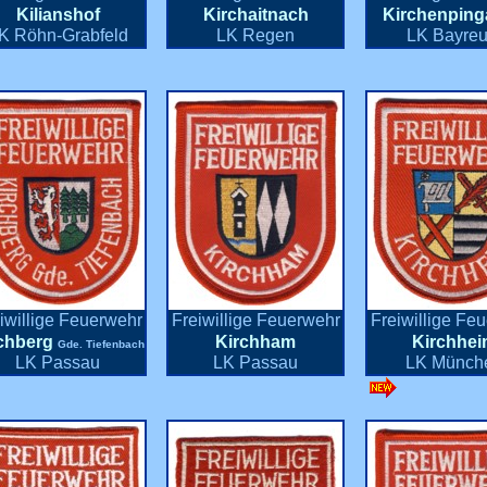
Kilianshof
Kirchaitnach
Kirchenping
K Röhn-Grabfeld
LK Regen
LK Bayreu
iwillige Feuerwehr
Freiwillige Feuerwehr
Freiwillige Fe
chberg
Kirchham
Kirchhe
Gde. Tiefenbach
LK Passau
LK Passau
LK Münch