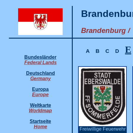
Brandenbu
Brandenburg /
E
A
B
C
D
Bundesländer
Federal Lands
Deutschland
Germany
Europa
Europe
Weltkarte
Worldmap
Startseite
Home
Freiwillige Feuerwehr