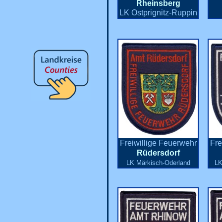
Rheinsberg
LK Ostprignitz-Ruppin
Freiwillige Feuerwehr
Fre
Rüdersdorf
LK Märkisch-Oderland
LK