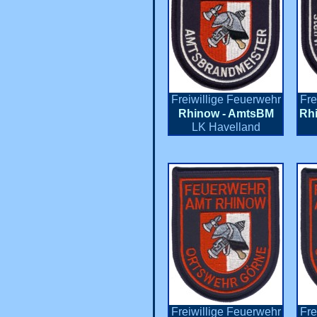
Freiwillige Feuerwehr
Fre
Rhinow - AmtsBM
Rh
LK Havelland
Freiwillige Feuerwehr
Fre