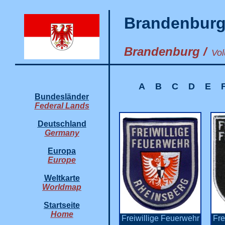
Brandenburg
Brandenburg /
Vol
A
B
C
D
E
Bundesländer
Federal Lands
Deutschland
Germany
Europa
Europe
Weltkarte
Worldmap
Startseite
Home
Freiwillige Feuerwehr
Fre