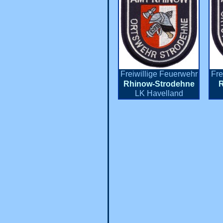
Freiwillige Feuerwehr
Fre
Rhinow-Strodehne
R
LK Havelland