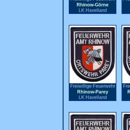
Rhinow-Görne
LK Havelland
Freiwillige Feuerwehr
Fre
Rhinow-Parey
R
LK Havelland