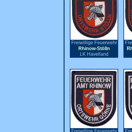
Freiwillige Feuerwehr
Fre
Rhinow-Stölln
Rh
LK Havelland
Freiwillige Feuerwehr
Fre