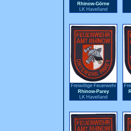
Rhinow-Görne
LK Havelland
Freiwillige Feuerwehr
Fre
Rhinow-Parey
R
LK Havelland