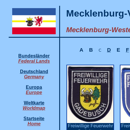
Mecklenburg-
Mecklenburg-Weste
A
B
D
E
F
C
Bundesländer
Federal Lands
Deutschland
Germany
Europa
Europe
Weltkarte
Worldmap
Startseite
Home
Freiwillige Feuerwehr
Frei