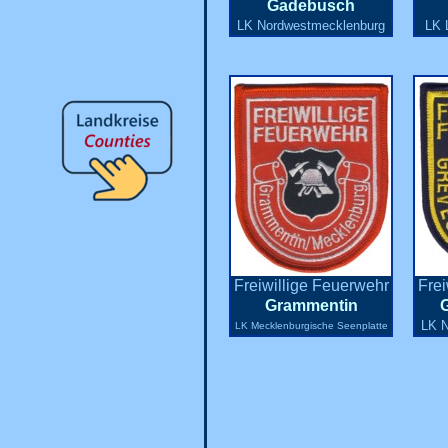
Gadebusch
LK Nordwestmecklenburg
LK 
Freiwillige Feuerwehr
Frei
Grammentin
LK N
LK Mecklenburgische Seenplatte