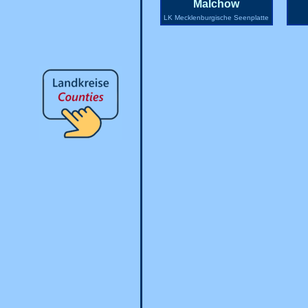
Malchow
LK Mecklenburgische Seenplatte