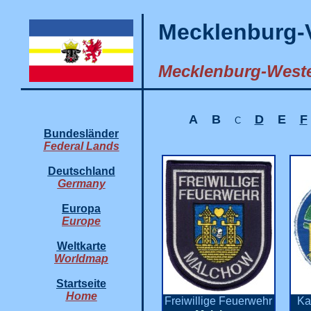
Mecklenburg-
Mecklenburg-Weste
A
B
D
E
F
C
Bundesländer
Federal Lands
Deutschland
Germany
Europa
Europe
Weltkarte
Worldmap
Startseite
Home
Freiwillige Feuerwehr
Ka